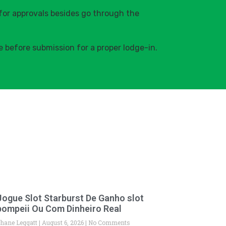
for approvals besides go through the
ce before submission for a proper lodge-in.
Jogue Slot Starburst De Ganho slot
pompeii Ou Com Dinheiro Real
hane Leggatt
August 6, 2026
No Comments