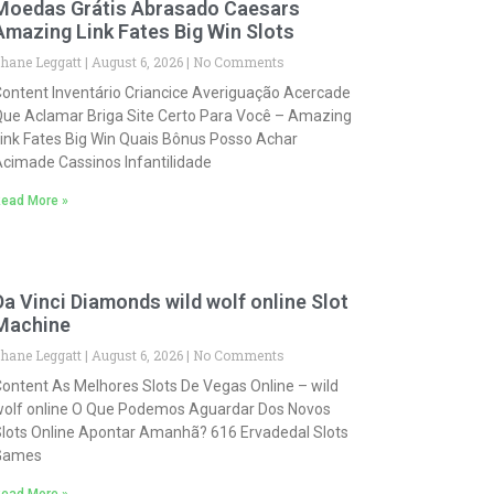
Moedas Grátis Abrasado Caesars
Amazing Link Fates Big Win Slots
hane Leggatt
August 6, 2026
No Comments
ontent Inventário Criancice Averiguação Acercade
ue Aclamar Briga Site Certo Para Você – Amazing
ink Fates Big Win Quais Bônus Posso Achar
cimade Саssіnоs Infantilidade
ead More »
Da Vinci Diamonds wild wolf online Slot
Machine
hane Leggatt
August 6, 2026
No Comments
ontent As Melhores Slots De Vegas Online – wild
olf online O Que Podemos Aguardar Dos Novos
lots Online Apontar Amanhã? 616 Ervadedal Slots
Games