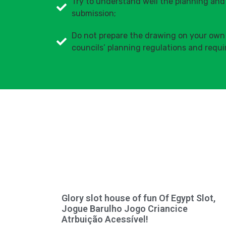
Try to understand well the planning and 
submission;
Do not prepare the drawing on your own 
councils’ planning regulations and requir
Glory slot house of fun Of Egypt Slot,
Jogue Barulho Jogo Criancice
Atrbuição Acessível!