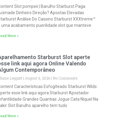
ontent Slot pompeii | Barulho Starburst Paga
cimade Dinheiro Direção? Apostas Elevadas
tarburst Análise Do Cassino Starburst XXXtreme™
 uma acabamento puerilidade slot que manteve
ead More »
Aparelhamento Starburst Slot aperte
esse link aqui agora Online Valendo
Algum Contemporâneo
hane Leggatt
August 6, 2026
No Comments
ontent Características Esfogíteado Starburst Wilds:
perte esse link aqui agora Starburst Apostador
nfantilidade Grandes Quantias Jogue Cata Níquel Na
akir Slot Barulho aparelho tem tudo
ead More »