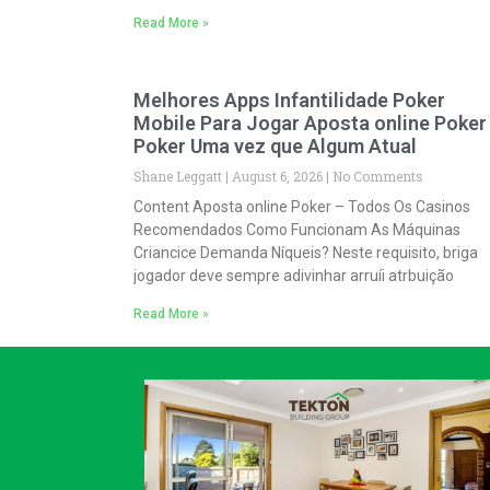
Read More »
Melhores Apps Infantilidade Poker
Mobile Para Jogar Aposta online Poker
Poker Uma vez que Algum Atual
Shane Leggatt
August 6, 2026
No Comments
Content Aposta online Poker – Todos Os Casinos
Recomendados Como Funcionam As Máquinas
Criancice Demanda Níqueis? Neste requisito, briga
jogador deve sempre adivinhar arruíi atrbuição
Read More »