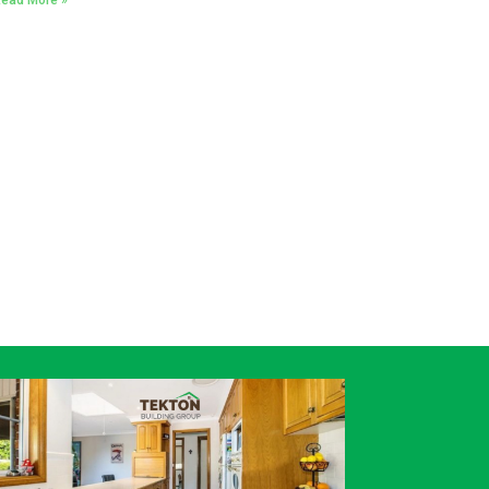
ead More »