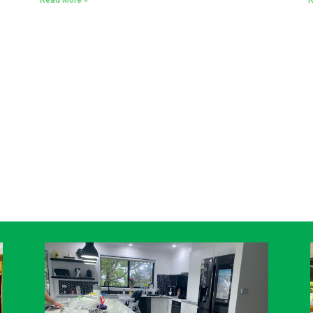
Read More »
R