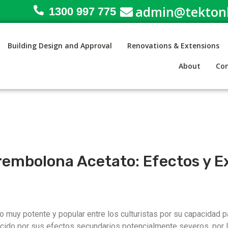
admin@tektonb
1300 997 775
Building Design and Approval
Renovations & Extensions
About
Con
rembolona Acetato: Efectos y E
 muy potente y popular entre los culturistas por su capacidad p
cido por sus efectos secundarios potencialmente severos, por l