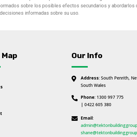
nformados sobre los posibles efectos secundarios y abordarlos 
r decisiones informadas sobre su uso.
e Map
Our Info
Address
: South Penrith, N
South Wales
es
Phone
: 1300 997 775
| 0422 605 380
t
Email
:
admin@tektonbuildinggrou
shane@tektonbuildinggrou